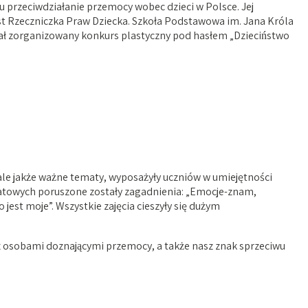
 przeciwdziałanie przemocy wobec dzieci w Polsce. Jej
st Rzeczniczka Praw Dziecka. Szkoła Podstawowa im. Jana Króla
stał zorganizowany konkurs plastyczny pod hasłem „Dzieciństwo
 ale jakże ważne tematy, wyposażyły uczniów w umiejętności
tatowych poruszone zostały zagadnienia: „Emocje-znam,
jest moje”. Wszystkie zajęcia cieszyły się dużym
 z osobami doznającymi przemocy, a także nasz znak sprzeciwu