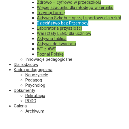
Zdrowo – cyfrowo w przedszkolu
Więcej szacunku dla młodego wizerunku
Trzymaj formę
Aktywna Szkoła – sprzęt sportowy dla szkół
Dzieciństwo bez Przemocy
Laboratoria przyszłości
Warsztaty LEGO dla uczniów
Aktywna tablica
Aktywni do kwadratu
WF z AWF
Poznaj Polskę
Innowacje pedagogiczne
Dla rodziców
Kadra pedagogiczna
Nauczyciele
Pedagog
Psycholog
Dokumenty
Rekrutacja
RODO
Galeria
Archiwum