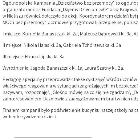
Ogólnopolska Kampania „Dzieciństwo bez przemocy” to ogólnopols
organizatorami są Fundacja „Dajemy Dzieciom Siłę” oraz Krajowa
w Nieliszu również dołączyła do akcji. Koordynatorem działań b
MOCY bez przemocy”. Uczniowie przygotowali przepiękne, poruszaj
I miejsce: Kornelia Banaszczuk kl. 2a, Mateusz Dąbrowski kl. 3a, A
II miejsce: Nikola Hałas kl. 3a, Gabriela Tchórzewska kl. 3a
III miejsce: Hanna Lipska kl. 3a
Wyróżnienie: Jagoda Banaszczuk kl. 1a, Laura Szatny kl. 2a.
Pedagog specjalny przeprowadził także cykl zajęć wśród uczniów 
właściwego reagowania w sytuacjach zagrażających im bezpiecze
nazywam, rozpoznaję”, „Głośno mówię na co się nie zgadzam”, „Dobr
zainteresowaniem. Uczniowie z zaangażowaniem brali w nich udzia
Finałem kampanii było podświetlenie budynku naszej szkoły na c
wobec krzywdzeniu dzieci.