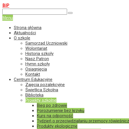
BIP
+84 63-12-703
spnielisz@nielisz.pl
AE:PL-15611-65490-CBW
Menu
Strona główna
Aktualności
O szkole
Samorząd Uczniowski
Wolontariat
Historia szkoły
Nasz Patron
Hymn szkoły
Osiągnięcia
Kontakt
Centrum Edukacyjne
Zajęcia pozalekcyjne
Świetlica Szkolna
Biblioteka
Projekty szkolne
Bieg po zdrowie
Porozumienie bez krzyku
Kurs na odporność
Tydzień o przeciwdziałaniu przemocy rówieśnicz
Produkty ekologiczne