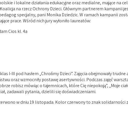
kie i lokalne działania edukacyjne oraz medialne, mające na celu
 Koalicja na rzecz Ochrony Dzieci. Głównym partnerem kampanii je
ył pedagog specjalny, pani Monika Dziedzic. W ramach kampanii zo
ące prace. Wśród nich jury wyłoniło laureatów:
dam Cios kl. 4a
klas I-III pod hasłem „Chrońmy Dzieci”. Zajęcia obejmowały trudne
ństwu oraz wzmocniły postawę asertywności. Podczas zajęć warsz
ze robisz mówiąc o tajemnicach, które Cię niepokoją”, „Moje ciało 
ł, zadawali pytania, dzielili się doświadczeniami.
zerwono w dniu 19 listopada. Kolor czerwony to znak solidarności