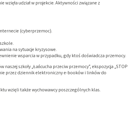
e wzięła udział w projekcie. Aktywności związane z
 Internecie (cyberprzemoc).
 szkole.
wania na sytuacje kryzysowe.
apewnienie wsparcia w przypadku, gdy ktoś doświadcza przemocy.
ów naszej szkoły „Łańcucha przeciw przemocy”, ekspozycja „STOP
nie przez dziennik elektroniczny e-booków i linków do
ojektu wzięli także wychowawcy poszczególnych klas.