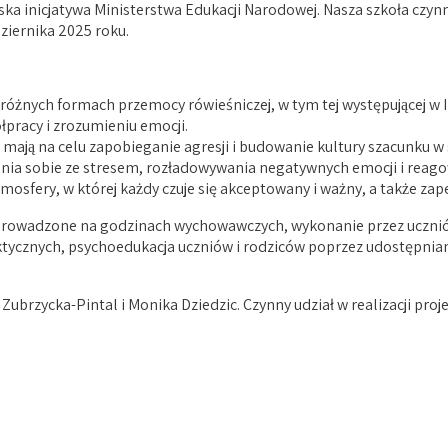
ka inicjatywa Ministerstwa Edukacji Narodowej. Nasza szkoła czynni
ziernika 2025 roku.
o różnych formach przemocy rówieśniczej, w tym tej występującej w
łpracy i zrozumieniu emocji.
e mają na celu zapobieganie agresji i budowanie kultury szacunku w
nia sobie ze stresem, rozładowywania negatywnych emocji i reago
mosfery, w której każdy czuje się akceptowany i ważny, a także z
ne prowadzone na godzinach wychowawczych, wykonanie przez uczni
aktycznych, psychoedukacja uczniów i rodziców poprzez udostępnia
 Zubrzycka-Pintal i Monika Dziedzic. Czynny udział w realizacji pr