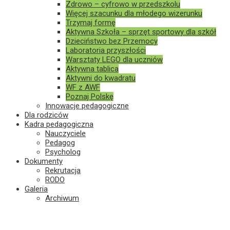
Zdrowo – cyfrowo w przedszkolu
Więcej szacunku dla młodego wizerunku
Trzymaj formę
Aktywna Szkoła – sprzęt sportowy dla szkół
Dzieciństwo bez Przemocy
Laboratoria przyszłości
Warsztaty LEGO dla uczniów
Aktywna tablica
Aktywni do kwadratu
WF z AWF
Poznaj Polskę
Innowacje pedagogiczne
Dla rodziców
Kadra pedagogiczna
Nauczyciele
Pedagog
Psycholog
Dokumenty
Rekrutacja
RODO
Galeria
Archiwum