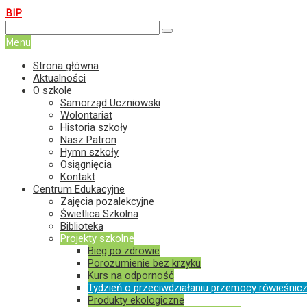
BIP
+84 63-12-703
spnielisz@nielisz.pl
AE:PL-15611-65490-CBW
Menu
Strona główna
Aktualności
O szkole
Samorząd Uczniowski
Wolontariat
Historia szkoły
Nasz Patron
Hymn szkoły
Osiągnięcia
Kontakt
Centrum Edukacyjne
Zajęcia pozalekcyjne
Świetlica Szkolna
Biblioteka
Projekty szkolne
Bieg po zdrowie
Porozumienie bez krzyku
Kurs na odporność
Tydzień o przeciwdziałaniu przemocy rówieśnicz
Produkty ekologiczne