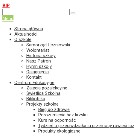
BIP
+84 63-12-703
spnielisz@nielisz.pl
AE:PL-15611-65490-CBW
Menu
Strona główna
Aktualności
O szkole
Samorząd Uczniowski
Wolontariat
Historia szkoły
Nasz Patron
Hymn szkoły
Osiągnięcia
Kontakt
Centrum Edukacyjne
Zajęcia pozalekcyjne
Świetlica Szkolna
Biblioteka
Projekty szkolne
Bieg po zdrowie
Porozumienie bez krzyku
Kurs na odporność
Tydzień o przeciwdziałaniu przemocy rówieśnicz
Produkty ekologiczne