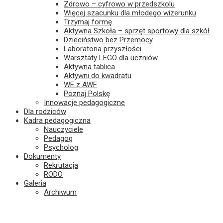
Zdrowo – cyfrowo w przedszkolu
Więcej szacunku dla młodego wizerunku
Trzymaj formę
Aktywna Szkoła – sprzęt sportowy dla szkół
Dzieciństwo bez Przemocy
Laboratoria przyszłości
Warsztaty LEGO dla uczniów
Aktywna tablica
Aktywni do kwadratu
WF z AWF
Poznaj Polskę
Innowacje pedagogiczne
Dla rodziców
Kadra pedagogiczna
Nauczyciele
Pedagog
Psycholog
Dokumenty
Rekrutacja
RODO
Galeria
Archiwum