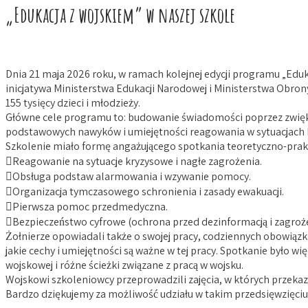
„Edukacja z wojskiem” w naszej szkole
Dnia 21 maja 2026 roku, w ramach kolejnej edycji programu „Eduk
inicjatywa Ministerstwa Edukacji Narodowej i Ministerstwa Obrony 
155 tysięcy dzieci i młodzieży.
Główne cele programu to: budowanie świadomości poprzez zwiększe
podstawowych nawyków i umiejętności reagowania w sytuacjach k
Szkolenie miało formę angażującego spotkania teoretyczno-pra
Reagowanie na sytuacje kryzysowe i nagłe zagrożenia.
Obsługa podstaw alarmowania i wzywanie pomocy.
Organizacja tymczasowego schronienia i zasady ewakuacji.
Pierwsza pomoc przedmedyczna.
Bezpieczeństwo cyfrowe (ochrona przed dezinformacją i zagroże
Żołnierze opowiadali także o swojej pracy, codziennych obowiązk
jakie cechy i umiejętności są ważne w tej pracy. Spotkanie był
wojskowej i różne ścieżki związane z pracą w wojsku.
Wojskowi szkoleniowcy przeprowadzili zajęcia, w których przekaz
Bardzo dziękujemy za możliwość udziału w takim przedsięwzięci