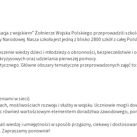
acja z wojskiem” Żołnierze Wojska Polskiego przeprowadzili szkole
Narodowej. Nasza szkoła jest jedną z blisko 2800 szkół z całej Pol
nie wiedzy dzieci i młodzieży o obronności, bezpieczeństwie i oc
ryzysowych oraz udzielania pierwszej pomocy.
ktycznego. Główne obszary tematyczne przeprowadzonych zajęć to:
niami w sieci).
ach, możliwościach rozwoju i służby w wojsku. Uczniowie mogli do
o więc również wartościowym elementem doradztwa zawodowego, pon
ali wiedzę i umiejętności w sposób przyjazny, ciekawy i dostosowa
u. Zapraszamy ponownie!